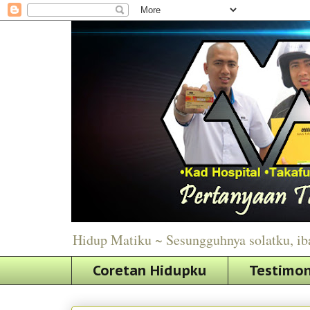
Hidup Matiku ~ Sesungguhnya solatku, ib
Coretan Hidupku
Testimon