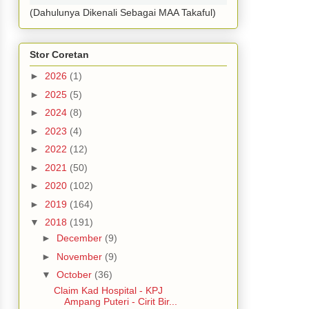
(Dahulunya Dikenali Sebagai MAA Takaful)
Stor Coretan
►
2026
(1)
►
2025
(5)
►
2024
(8)
►
2023
(4)
►
2022
(12)
►
2021
(50)
►
2020
(102)
►
2019
(164)
▼
2018
(191)
►
December
(9)
►
November
(9)
▼
October
(36)
Claim Kad Hospital - KPJ
Ampang Puteri - Cirit Bir...