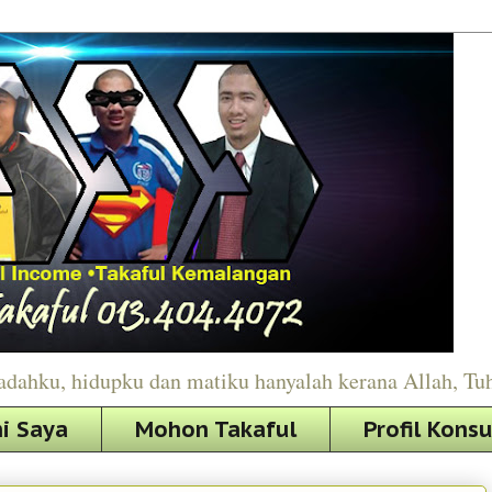
adahku, hidupku dan matiku hanyalah kerana Allah, Tu
i Saya
Mohon Takaful
Profil Kons