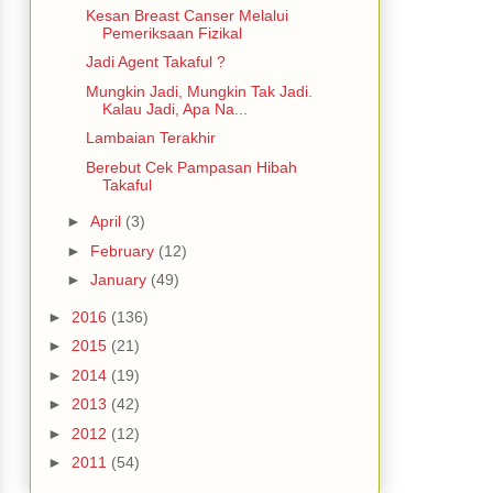
Kesan Breast Canser Melalui
Pemeriksaan Fizikal
Jadi Agent Takaful ?
Mungkin Jadi, Mungkin Tak Jadi.
Kalau Jadi, Apa Na...
Lambaian Terakhir
Berebut Cek Pampasan Hibah
Takaful
►
April
(3)
►
February
(12)
►
January
(49)
►
2016
(136)
►
2015
(21)
►
2014
(19)
►
2013
(42)
►
2012
(12)
►
2011
(54)