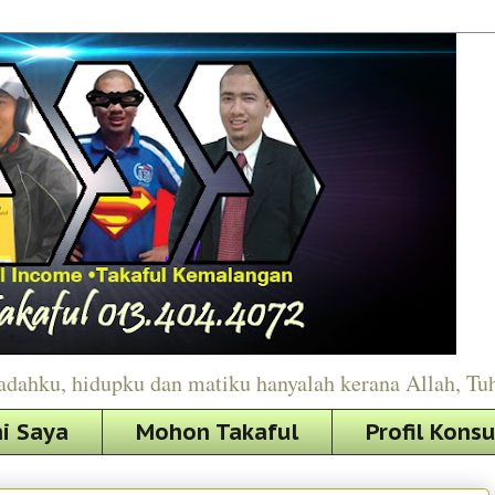
adahku, hidupku dan matiku hanyalah kerana Allah, Tu
i Saya
Mohon Takaful
Profil Kons