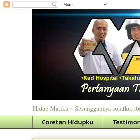
Hidup Matiku ~ Sesungguhnya solatku, ib
Coretan Hidupku
Testimon