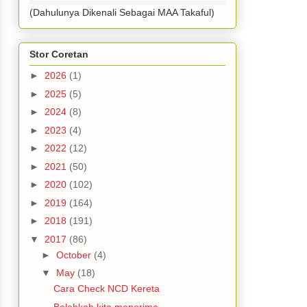
(Dahulunya Dikenali Sebagai MAA Takaful)
Stor Coretan
►
2026
(1)
►
2025
(5)
►
2024
(8)
►
2023
(4)
►
2022
(12)
►
2021
(50)
►
2020
(102)
►
2019
(164)
►
2018
(191)
▼
2017
(86)
►
October
(4)
▼
May
(18)
Cara Check NCD Kereta
Bolehkah kita menerima