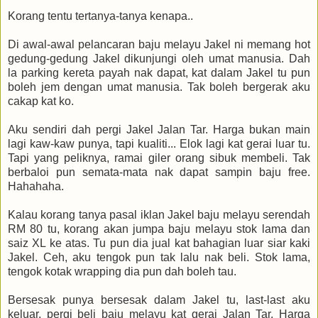
Korang tentu tertanya-tanya kenapa..
Di awal-awal pelancaran baju melayu Jakel ni memang hot
gedung-gedung Jakel dikunjungi oleh umat manusia. Dah
la parking kereta payah nak dapat, kat dalam Jakel tu pun
boleh jem dengan umat manusia. Tak boleh bergerak aku
cakap kat ko.
Aku sendiri dah pergi Jakel Jalan Tar. Harga bukan main
lagi kaw-kaw punya, tapi kualiti... Elok lagi kat gerai luar tu.
Tapi yang peliknya, ramai giler orang sibuk membeli. Tak
berbaloi pun semata-mata nak dapat sampin baju free.
Hahahaha.
Kalau korang tanya pasal iklan Jakel baju melayu serendah
RM 80 tu, korang akan jumpa baju melayu stok lama dan
saiz XL ke atas. Tu pun dia jual kat bahagian luar siar kaki
Jakel. Ceh, aku tengok pun tak lalu nak beli. Stok lama,
tengok kotak wrapping dia pun dah boleh tau.
Bersesak punya bersesak dalam Jakel tu, last-last aku
keluar, pergi beli baju melayu kat gerai Jalan Tar. Harga