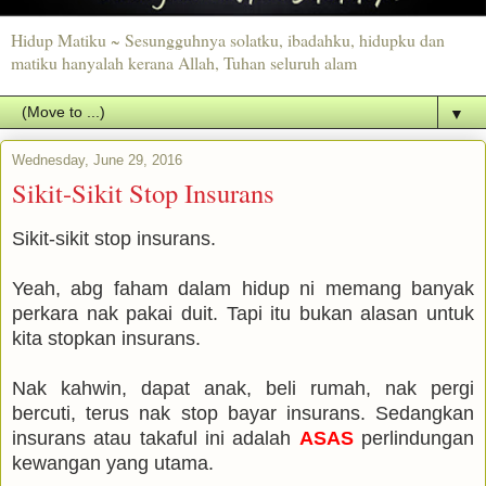
Hidup Matiku ~ Sesungguhnya solatku, ibadahku, hidupku dan
matiku hanyalah kerana Allah, Tuhan seluruh alam
▼
Wednesday, June 29, 2016
Sikit-Sikit Stop Insurans
Sikit-sikit stop insurans.
Yeah, abg faham dalam hidup ni memang banyak
perkara nak pakai duit. Tapi itu bukan alasan untuk
kita stopkan insurans.
Nak kahwin, dapat anak, beli rumah, nak pergi
bercuti, terus nak stop bayar insurans. Sedangkan
insurans atau takaful ini adalah
ASAS
perlindungan
kewangan yang utama.