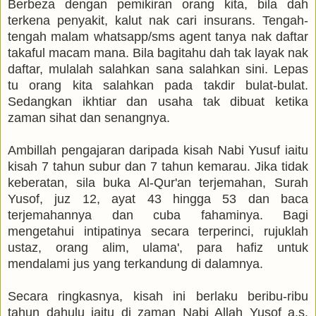
Berbeza dengan pemikiran orang kita, bila dah
terkena penyakit, kalut nak cari insurans. Tengah-
tengah malam whatsapp/sms agent tanya nak daftar
takaful macam mana. Bila bagitahu dah tak layak nak
daftar, mulalah salahkan sana salahkan sini. Lepas
tu orang kita salahkan pada takdir bulat-bulat.
Sedangkan ikhtiar dan usaha tak dibuat ketika
zaman sihat dan senangnya.
Ambillah pengajaran daripada kisah Nabi Yusuf iaitu
kisah 7 tahun subur dan 7 tahun kemarau.
Jika tidak
keberatan, sila buka Al-Qur'an terjemahan, Surah
Yusof, juz 12, ayat 43 hingga 53 dan baca
terjemahannya dan cuba fahaminya. Bagi
mengetahui intipatinya secara terperinci, rujuklah
ustaz, orang alim, ulama', para hafiz untuk
mendalami jus yang terkandung di dalamnya.
Secara ringkasnya, kisah ini berlaku beribu-ribu
tahun dahulu iaitu di zaman Nabi Allah Yusof a.s.