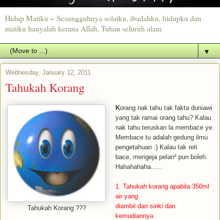
Hidup Matiku ~ Sesungguhnya solatku, ibadahku, hidupku dan
matiku hanyalah kerana Allah, Tuhan seluruh alam
▼
Wednesday, January 12, 2011
Tahukah Korang
K
orang nak tahu tak fakta duniawi
yang tak ramai orang tahu? Kalau
nak tahu teruskan la membace ye.
Membace tu adalah gedung ilmu
pengetahuan :) Kalau tak reti
bace, mengeja pelan² pun boleh.
Hahahahaha......
1. Tahukah korang apabila 350ml
air yang
diambil dari sinki dan
Tahukah Korang ???
kemudiannya