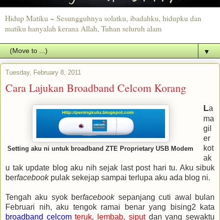
Hidup Matiku ~ Sesungguhnya solatku, ibadahku, hidupku dan
matiku hanyalah kerana Allah, Tuhan seluruh alam
▼
Tuesday, February 8, 2011
Cara Lajukan Broadband Celcom Korang
L
a
ma
gil
er
kot
Setting aku ni untuk broadband ZTE Proprietary USB Modem
ak
u tak update blog aku nih sejak last post hari tu. Aku sibuk
ber
facebook
pulak sekejap sampai terlupa aku ada blog ni.
Tengah aku syok ber
facebook
sepanjang cuti awal bulan
Februari nih, aku tengok ramai benar yang bising2 kata
broadband celcom
teruk, lembab, siput
dan yang sewaktu