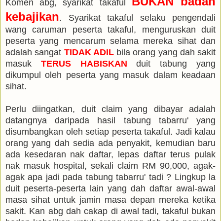
BUKAN badan
Komen abg, syarikat takaful
kebajikan
. Syarikat takaful selaku pengendali
wang caruman peserta takaful, menguruskan duit
peserta yang mencarum selama mereka sihat dan
adalah sangat
TIDAK ADIL
bila orang yang dah sakit
masuk
TERUS HABISKAN
duit tabung yang
dikumpul oleh peserta yang masuk dalam keadaan
sihat.
Perlu diingatkan, duit claim yang dibayar adalah
datangnya daripada hasil tabung tabarru' yang
disumbangkan oleh setiap peserta takaful. Jadi kalau
orang yang dah sedia ada penyakit, kemudian baru
ada kesedaran nak daftar, lepas daftar terus pulak
nak masuk hospital, sekali claim RM 90,000, agak-
agak apa jadi pada tabung tabarru' tadi ? Lingkup la
duit peserta-peserta lain yang dah daftar awal-awal
masa sihat untuk jamin masa depan mereka ketika
sakit. Kan abg dah cakap di awal tadi, takaful bukan