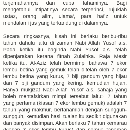
terjemahannya dan cuba fahaminya. Bagi
mengetahui intipatinya secara terperinci, rujuklah
ustaz, orang alim, ulama', para hafiz untuk
mendalami jus yang terkandung di dalamnya.
Secara ringkasnya, kisah ini berlaku beribu-ribu
tahun dahulu iaitu di zaman Nabi Allah Yusof a.s.
Pada ketika itu baginda Nabi Yusof a.s. telah
dipenjarakan kerana fitnah Zulaihka. Raja Mesir
ketika itu, Al-Aziz telah bermimpi bahawa 7 ekor
lembu betina yang gemuk telah ditelan oleh 7 ekor
lembu betina yang kurus, 7 biji gandum yang hijau
dan 7 biji gandum yang kering, kemudian hujan.
Hanya mukjizat Nabi Allah Yusof a.s. sahaja yang
boleh mentafsirkan mimpi tersebut iaitu:- 7 tahun
yang pertama (kiasan 7 ekor lembu gemuk) adalah 7
tahun yang makmur, bertanamlah dengan sungguh-
sungguh, kemudian hasil tuaian itu sedikit digunakan
dan banyak disimpan. Akan berlaku 7 tahun kemarau
(kiasan 7 ekor lembu kurus) dan semua tanaman