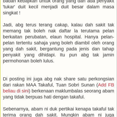
badan kebajikan untuk orang yang dah ada penyakit
'tukar' duit kecil menjadi duit besar dalam masa
singkat !
Jadi, abg terus terang cakap, kalau dah sakit tak
memang tak boleh nak daftar la terutama pelan
berkaitan perubatan, elaun hospital. Hanya pelan-
pelan tertentu sahaja yang boleh diambil oleh orang
yang dah sakit, bergantung pada jenis dan tahap
penyakit yang dihidapi. Itu pun abg tak jamin
permohonan boleh lulus.
Di posting ini juga abg nak share satu perkongsian
dari rakan MAA Takaful, Tuan Sobri Sunan (
Add FB
beliau di sini
) berkenaan maklumbalas seorang abam
yang tidak berpuas hati dengan takaful.
Sebenarnya, abam ni duk pertikai kenapa takaful tak
terima orang dah sakit. Mungkin abam ni juga