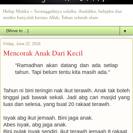
Hidup Matiku ~ Sesungguhnya solatku, ibadahku, hidupku dan
matiku hanyalah kerana Allah, Tuhan seluruh alam
▼
Friday, June 22, 2018
Mencorak Anak Dari Kecil
"Ramadhan akan datang dan ada setiap
tahun. Tapi belum tentu kita masih ada."
Tahun ni bini teringin nak ikut terawih. Anak tak boleh
tinggal jadi bawak sekali. Jadi abg cari masjid yang
luas dan selesa, yang buat 20 rakaat terawih.
Isyak abg ikut jemaah. Bini jaga anak.
Abes isyak, abg jaga anak.
Bini pulak isyak sendiri, ikut terawih jemaah 8 rakaat.