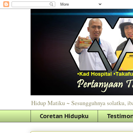
Hidup Matiku ~ Sesungguhnya solatku, ib
Coretan Hidupku
Testimon