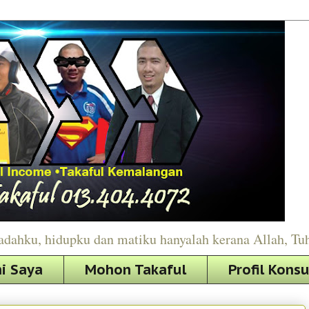
adahku, hidupku dan matiku hanyalah kerana Allah, Tu
i Saya
Mohon Takaful
Profil Kons