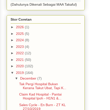
(Dahulunya Dikenali Sebagai MAA Takaful)
Stor Coretan
►
2026
(1)
►
2025
(5)
►
2024
(8)
►
2023
(4)
►
2022
(12)
►
2021
(50)
►
2020
(102)
▼
2019
(164)
▼
December
(7)
Tak Pergi Hospital Bukan
Kerana Takut Ubat, Tapi K...
Claim Kad Hospital - Pantai
Hospital Ipoh - H1N1 &...
Sales Cycle - En Burn - ZT KL
27/10/2019