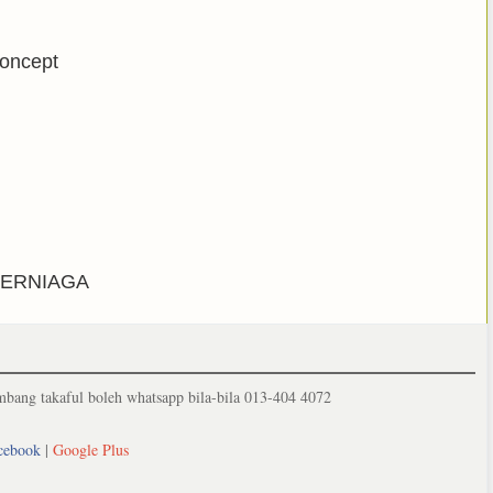
concept
 BERNIAGA
ang takaful boleh whatsapp bila-bila 013-404 4072
cebook
|
Google Plus