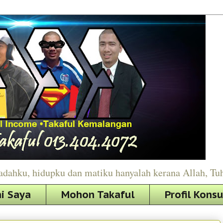
adahku, hidupku dan matiku hanyalah kerana Allah, Tu
i Saya
Mohon Takaful
Profil Kons