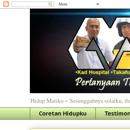
Hidup Matiku ~ Sesungguhnya solatku, ib
Coretan Hidupku
Testimon