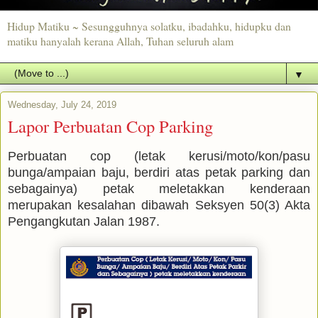
Hidup Matiku ~ Sesungguhnya solatku, ibadahku, hidupku dan
matiku hanyalah kerana Allah, Tuhan seluruh alam
▼
Wednesday, July 24, 2019
Lapor Perbuatan Cop Parking
Perbuatan cop (letak kerusi/moto/kon/pasu
bunga/ampaian baju, berdiri atas petak parking dan
sebagainya) petak meletakkan kenderaan
merupakan kesalahan dibawah Seksyen 50(3) Akta
Pengangkutan Jalan 1987.