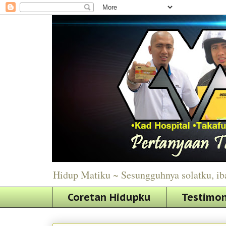
Hidup Matiku ~ Sesungguhnya solatku, ib
Coretan Hidupku
Testimon