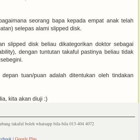
n bagaimana seorang bapa kepada empat anak telah
atan) selepas alami slipped disk.
n slipped disk beliau dikategorikan doktor sebagai
bility), dengan tuntutan takaful pastinya beliau tidak
sebegini.
 depan tuan/puan adalah ditentukan oleh tindakan
, kita akan diuji :)
ang takaful boleh whatsapp bila-bila 013-404 4072
cebook
|
Google Plus