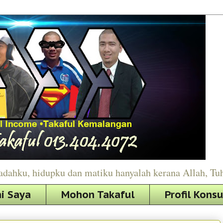
adahku, hidupku dan matiku hanyalah kerana Allah, Tu
i Saya
Mohon Takaful
Profil Kons