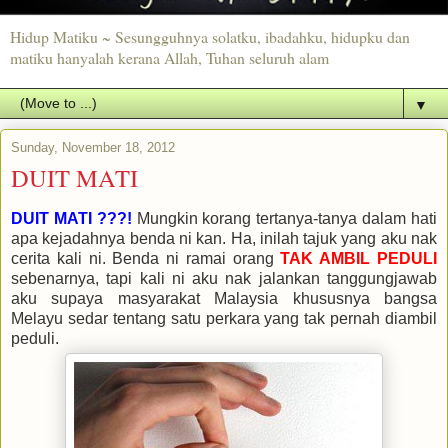
Hidup Matiku ~ Sesungguhnya solatku, ibadahku, hidupku dan
matiku hanyalah kerana Allah, Tuhan seluruh alam
▼
Sunday, November 18, 2012
DUIT MATI
DUIT MATI ???!
Mungkin korang tertanya-tanya dalam hati
apa kejadahnya benda ni kan. Ha, inilah tajuk yang aku nak
cerita kali ni. Benda ni ramai orang
TAK AMBIL PEDULI
sebenarnya, tapi kali ni aku nak jalankan tanggungjawab
aku supaya masyarakat Malaysia khususnya bangsa
Melayu sedar tentang satu perkara yang tak pernah diambil
peduli.