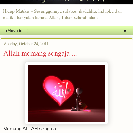
Hidup Matiku ~ Sesungguhnya solatku, ibadahku, hidupku dan
matiku hanyalah kerana Allah, Tuhan seluruh alam
▼
Monday, October 24, 2011
Allah memang sengaja ...
Memang ALLAH sengaja....